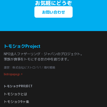
お気軽にどうぞ
お問い合わせ
トモショクProject
NPO法人ファザーリング・ジャパンのプロジェクト。
家族が食事をトモにする世の中を創ります。
運営：株式会社ビストロパパ / 滝村雅晴
bistropapa.jp ↗
トモショクPROJECT
トモショクとは
トモショク9ヶ条